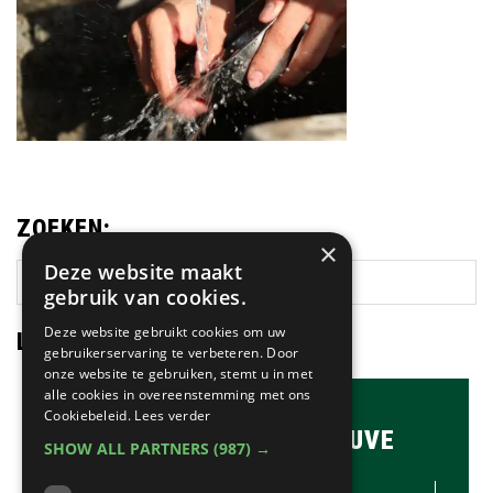
ZOEKEN:
×
Deze website maakt
Zoek
gebruik van cookies.
op
deze
Deze website gebruikt cookies om uw
LAATSTE NIEUWS:
website
gebruikerservaring te verbeteren. Door
onze website te gebruiken, stemt u in met
alle cookies in overeenstemming met ons
Cookiebeleid.
Lees verder
BRASSERIE & BAR MAUVE
SHOW ALL PARTNERS
(987) →
CONTACTGEGEVENS //