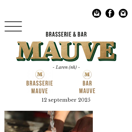
Spring
Door
naar
naar
de
de
hoofdnavigatie
hoofd
inhoud
Mauve
12 september 2025