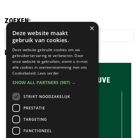
ZOEKEN:
×
Deze website maakt
Zoek
gebruik van cookies.
op
deze
Deze website gebruikt cookies om uw
LAATSTE NIEUWS:
gebruikerservaring te verbeteren. Door
website
onze website te gebruiken, stemt u in met
alle cookies in overeenstemming met ons
Cookiebeleid.
Lees verder
BRASSERIE & BAR MAUVE
SHOW ALL PARTNERS
(987) →
CONTACTGEGEVENS //
STRIKT NOODZAKELIJK
Brasserie & Bar Mauve
Brink 1
PRESTATIE
Laren
TARGETING
035-5380990
info@mauve.nl
FUNCTIONEEL
@mauvelaren