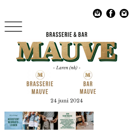
Spring
Door
naar
naar
de
de
hoofdnavigatie
hoofd
inhoud
Mauve
24 juni 2024