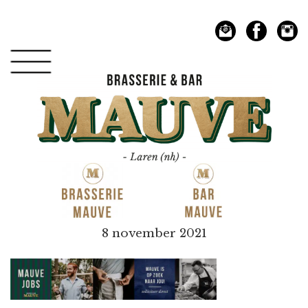
Spring
Door
naar
naar
de
de
hoofdnavigatie
hoofd
inhoud
Mauve
8 november 2021