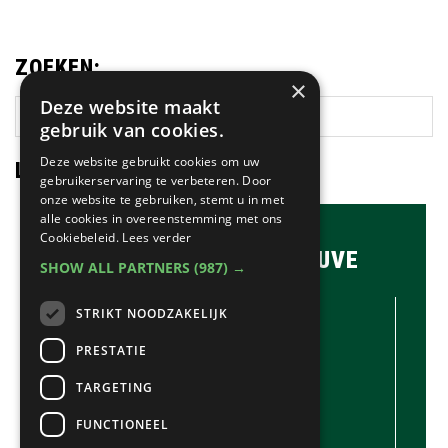
ZOEKEN:
×
Deze website maakt
Zoek
gebruik van cookies.
op
deze
Deze website gebruikt cookies om uw
LAATSTE NIEUWS:
gebruikerservaring te verbeteren. Door
website
onze website te gebruiken, stemt u in met
alle cookies in overeenstemming met ons
Cookiebeleid.
Lees verder
BRASSERIE & BAR MAUVE
SHOW ALL PARTNERS
(987) →
CONTACTGEGEVENS //
STRIKT NOODZAKELIJK
Brasserie & Bar Mauve
Brink 1
PRESTATIE
Laren
TARGETING
035-5380990
info@mauve.nl
FUNCTIONEEL
@mauvelaren