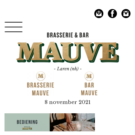
Spring
Door
naar
naar
de
de
hoofdnavigatie
hoofd
inhoud
Mauve
8 november 2021