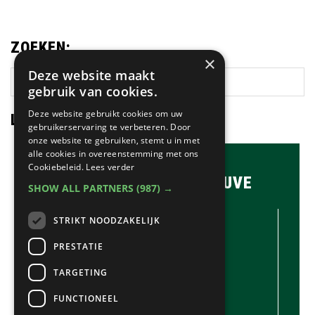
ZOEKEN:
×
Deze website maakt
Zoek
gebruik van cookies.
op
deze
Deze website gebruikt cookies om uw
LAATSTE NIEUWS:
gebruikerservaring te verbeteren. Door
website
onze website te gebruiken, stemt u in met
alle cookies in overeenstemming met ons
Cookiebeleid.
Lees verder
BRASSERIE & BAR MAUVE
SHOW ALL PARTNERS
(987) →
CONTACTGEGEVENS //
STRIKT NOODZAKELIJK
Brasserie & Bar Mauve
Brink 1
PRESTATIE
Laren
TARGETING
035-5380990
info@mauve.nl
FUNCTIONEEL
@mauvelaren