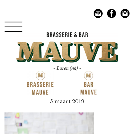
Spring
Door
naar
naar
de
de
hoofdnavigatie
hoofd
inhoud
Mauve
5 maart 2019