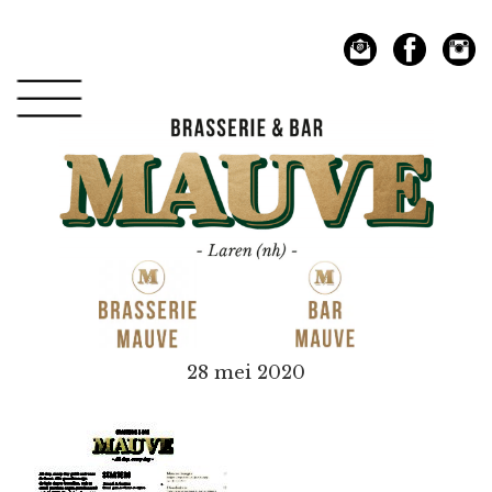
Spring
Door
naar
naar
de
de
hoofdnavigatie
hoofd
inhoud
Mauve
28 mei 2020