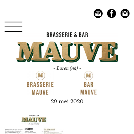
Spring
Door
naar
naar
de
de
hoofdnavigatie
hoofd
inhoud
Mauve
29 mei 2020