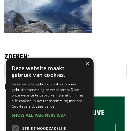
ZOEKEN:
×
Deze website maakt
Zoek
gebruik van cookies.
op
deze
Deze website gebruikt cookies om uw
LAATSTE NIEUWS:
gebruikerservaring te verbeteren. Door
website
onze website te gebruiken, stemt u in met
alle cookies in overeenstemming met ons
Cookiebeleid.
Lees verder
BRASSERIE & BAR MAUVE
SHOW ALL PARTNERS
(987) →
CONTACTGEGEVENS //
STRIKT NOODZAKELIJK