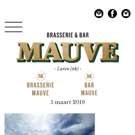
Spring
Door
naar
naar
de
de
hoofdnavigatie
hoofd
inhoud
Mauve
5 maart 2019