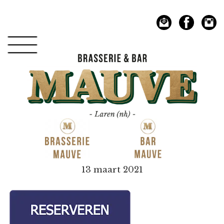
Spring
Door
naar
naar
de
de
hoofdnavigatie
hoofd
inhoud
Mauve
13 maart 2021