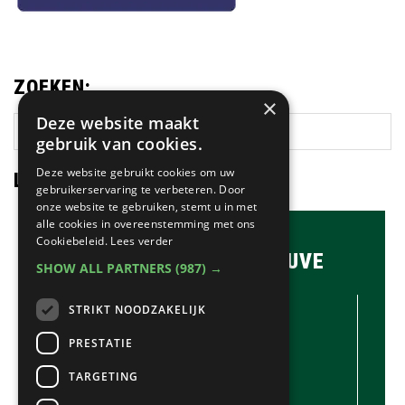
ZOEKEN:
×
Deze website maakt
Zoek
gebruik van cookies.
op
deze
Deze website gebruikt cookies om uw
LAATSTE NIEUWS:
website
gebruikerservaring te verbeteren. Door
onze website te gebruiken, stemt u in met
alle cookies in overeenstemming met ons
Cookiebeleid.
Lees verder
BRASSERIE & BAR MAUVE
SHOW ALL PARTNERS
(987) →
CONTACTGEGEVENS //
STRIKT NOODZAKELIJK
Brasserie & Bar Mauve
Brink 1
PRESTATIE
Laren
TARGETING
035-5380990
info@mauve.nl