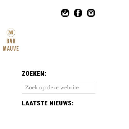
ZOEKEN:
Zoek
op
deze
LAATSTE NIEUWS:
website