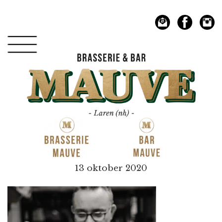
Spring
Door
naar
naar
de
de
hoofdnavigatie
hoofd
inhoud
Mauve
13 oktober 2020