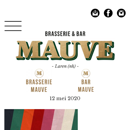
Spring
Door
naar
naar
de
de
hoofdnavigatie
hoofd
inhoud
Mauve
12 mei 2020