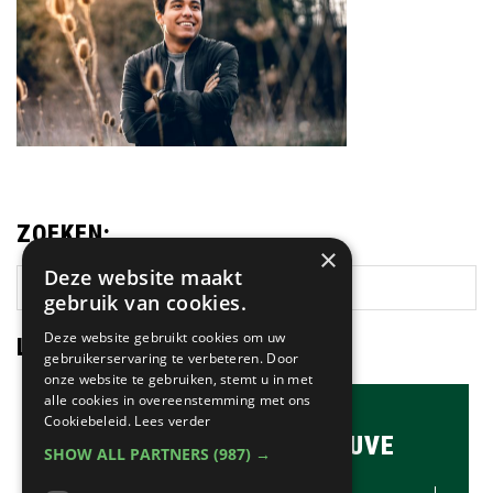
ZOEKEN:
×
Deze website maakt
Zoek
gebruik van cookies.
op
deze
Deze website gebruikt cookies om uw
LAATSTE NIEUWS:
gebruikerservaring te verbeteren. Door
website
onze website te gebruiken, stemt u in met
alle cookies in overeenstemming met ons
Cookiebeleid.
Lees verder
BRASSERIE & BAR MAUVE
SHOW ALL PARTNERS
(987) →