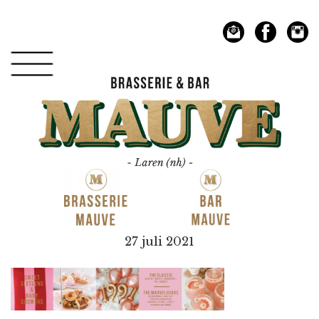
Spring
Door
naar
naar
de
de
hoofdnavigatie
hoofd
inhoud
Mauve
27 juli 2021