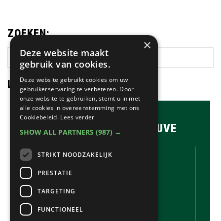
ZOEKEN:
×
Deze website maakt
Zoek
gebruik van cookies.
op
deze
Deze website gebruikt cookies om uw
LAATSTE NIEUWS:
website
gebruikerservaring te verbeteren. Door
onze website te gebruiken, stemt u in met
alle cookies in overeenstemming met ons
Cookiebeleid.
Lees verder
BRASSERIE & BAR MAUVE
SHOW ALL PARTNERS
(987) →
CONTACTGEGEVENS //
STRIKT NOODZAKELIJK
Brasserie & Bar Mauve
Brink 1
PRESTATIE
Laren
TARGETING
035-5380990
info@mauve.nl
FUNCTIONEEL
@mauvelaren