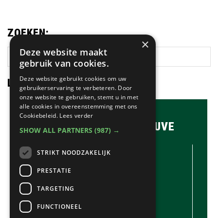
ZOEKEN:
×
Deze website maakt
Zoek
gebruik van cookies.
op
deze
Deze website gebruikt cookies om uw
LAATSTE NIEUWS:
gebruikerservaring te verbeteren. Door
website
onze website te gebruiken, stemt u in met
alle cookies in overeenstemming met ons
Cookiebeleid.
Lees verder
BRASSERIE & BAR MAUVE
SHOW ALL PARTNERS
(987) →
CONTACTGEGEVENS //
STRIKT NOODZAKELIJK
Brasserie & Bar Mauve
Brink 1
PRESTATIE
Laren
TARGETING
035-5380990
info@mauve.nl
FUNCTIONEEL
@mauvelaren